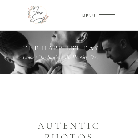
MENU
THE HAPPIEST DAY
Home
/
Our Stories
/
The Happiest Day
AUTENTIC
PHOTOS