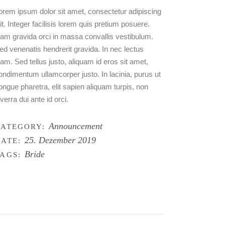
orem ipsum dolor sit amet, consectetur adipiscing
lit. Integer facilisis lorem quis pretium posuere.
am gravida orci in massa convallis vestibulum.
ed venenatis hendrerit gravida. In nec lectus
iam. Sed tellus justo, aliquam id eros sit amet,
ondimentum ullamcorper justo. In lacinia, purus ut
ongue pharetra, elit sapien aliquam turpis, non
iverra dui ante id orci.
Announcement
CATEGORY:
25. Dezember 2019
ATE:
Bride
AGS: