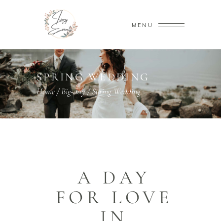
MENU
SPRING WEDDING
Home
/
Big-day
/
Spring Wedding
A DAY
FOR LOVE
IN