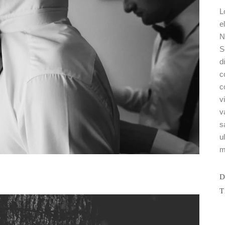
L
e
N
S
d
c
c
v
v
s
u
m
D
T