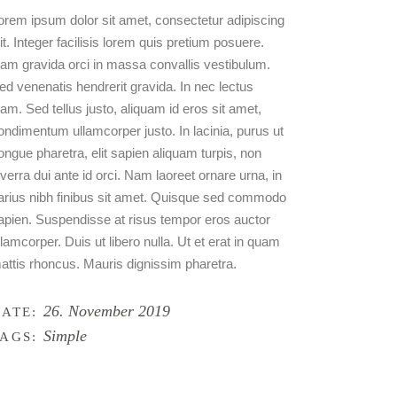
orem ipsum dolor sit amet, consectetur adipiscing
lit. Integer facilisis lorem quis pretium posuere.
am gravida orci in massa convallis vestibulum.
ed venenatis hendrerit gravida. In nec lectus
iam. Sed tellus justo, aliquam id eros sit amet,
ondimentum ullamcorper justo. In lacinia, purus ut
ongue pharetra, elit sapien aliquam turpis, non
iverra dui ante id orci. Nam laoreet ornare urna, in
arius nibh finibus sit amet. Quisque sed commodo
apien. Suspendisse at risus tempor eros auctor
llamcorper. Duis ut libero nulla. Ut et erat in quam
attis rhoncus. Mauris dignissim pharetra.
26. November 2019
ATE:
Simple
AGS: