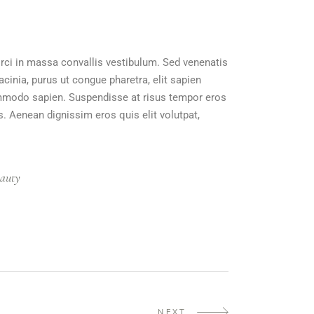
orci in massa convallis vestibulum. Sed venenatis
acinia, purus ut congue pharetra, elit sapien
 commodo sapien. Suspendisse at risus tempor eros
s. Aenean dignissim eros quis elit volutpat,
auty
NEXT