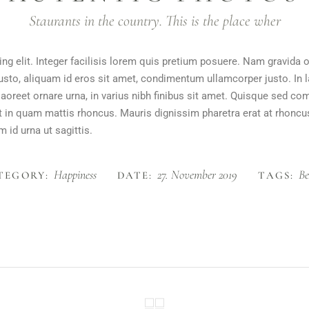
Staurants in the country. This is the place wher
ng elit. Integer facilisis lorem quis pretium posuere. Nam gravida 
justo, aliquam id eros sit amet, condimentum ullamcorper justo. In l
m laoreet ornare urna, in varius nibh finibus sit amet. Quisque sed
rat in quam mattis rhoncus. Mauris dignissim pharetra erat at rhoncu
 id urna ut sagittis.
Happiness
27. November 2019
Be
TEGORY:
DATE:
TAGS: